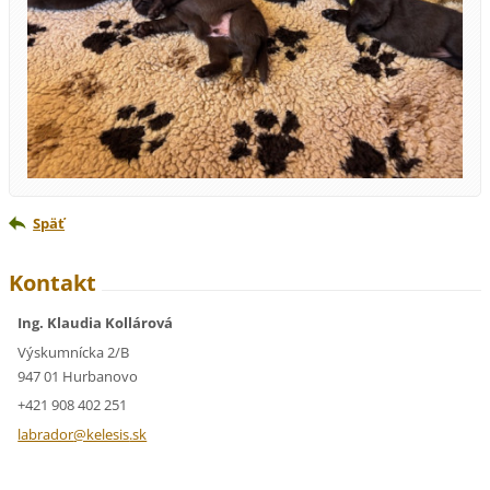
Späť
Kontakt
Ing. Klaudia Kollárová
Výskumnícka 2/B
947 01 Hurbanovo
+421 908 402 251
labrador
@kelesis
.sk