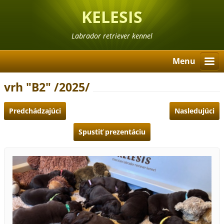
KELESIS
Labrador retriever kennel
Menu
vrh "B2" /2025/
Predchádzajúci
Nasledujúci
Spustiť prezentáciu