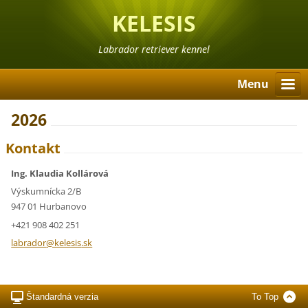
KELESIS
Labrador retriever kennel
Menu
2026
Kontakt
Ing. Klaudia Kollárová
Výskumnícka 2/B
947 01 Hurbanovo
+421 908 402 251
labrador
@kelesis
.sk
Štandardná verzia
To Top