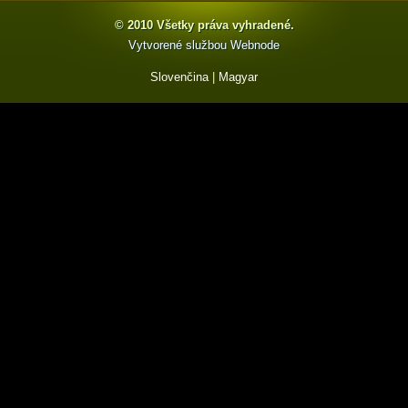
© 2010 Všetky práva vyhradené.
Vytvorené službou
Webnode
Slovenčina
|
Magyar