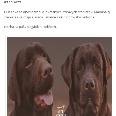
03.10.2023
Queenke sa dnes narodilo 7 krásných, zdravých šteniatok. Mamina aj
šteniatka sa majú k svetu... máme z nich obrovskú radosť ♥
Necha sa páči, plagátik o rodičoch.