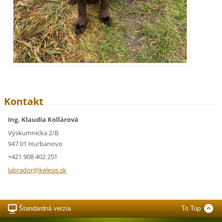
Kontakt
Ing. Klaudia Kollárová
Výskumnícka 2/B
947 01 Hurbanovo
+421 908 402 251
labrador
@kelesis
.sk
Štandardná verzia
To Top