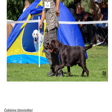
Čakáme šteniatka!