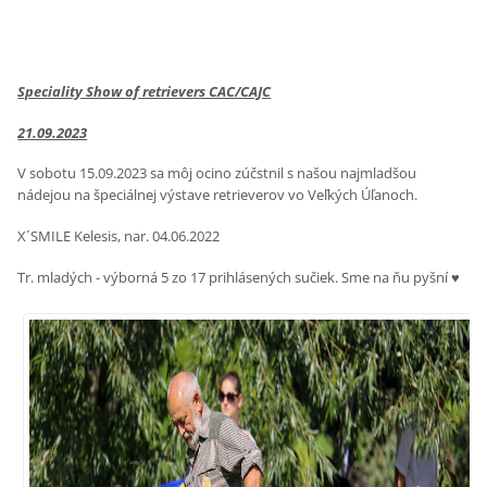
Speciality Show of retrievers CAC/CAJC
21.09.2023
V sobotu 15.09.2023 sa môj ocino zúčstnil s našou najmladšou
nádejou na špeciálnej výstave retrieverov vo Veľkých Úľanoch.
X´SMILE Kelesis, nar. 04.06.2022
Tr. mladých - výborná 5 zo 17 prihlásených sučiek. Sme na ňu pyšní ♥