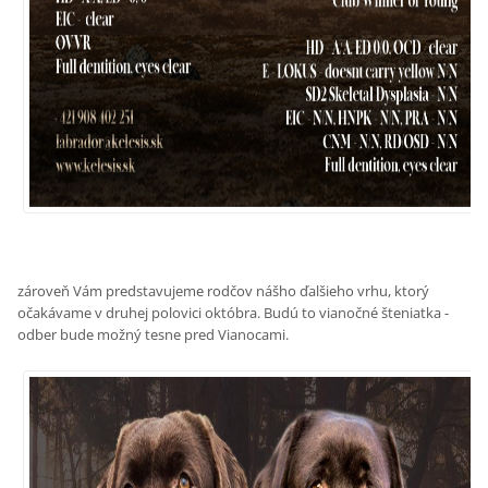
zároveň Vám predstavujeme rodčov nášho ďalšieho vrhu, ktorý
očakávame v druhej polovici októbra. Budú to vianočné šteniatka -
odber bude možný tesne pred Vianocami.