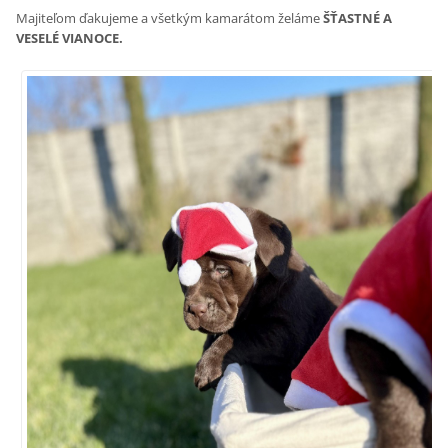
Majiteľom ďakujeme a všetkým kamarátom želáme
ŠŤASTNÉ A
VESELÉ VIANOCE.