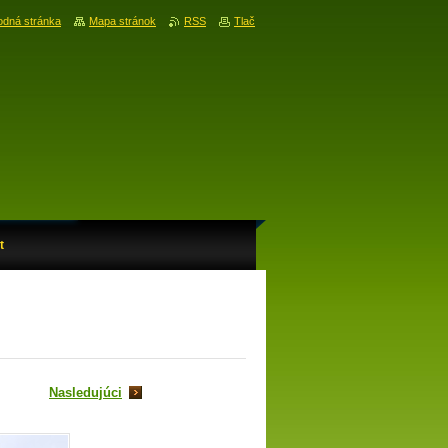
dná stránka
Mapa stránok
RSS
Tlač
t
Nasledujúci