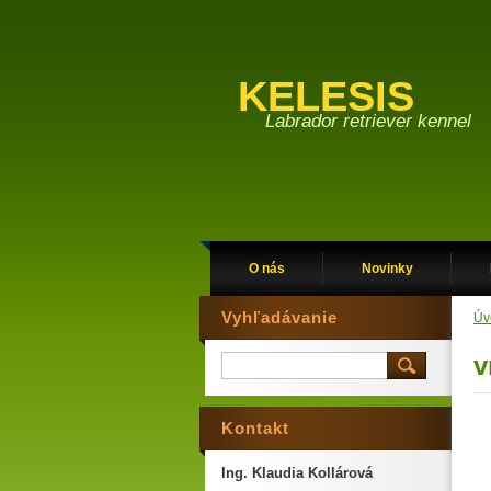
KELESIS
Labrador retriever kennel
O nás
Novinky
Vyhľadávanie
Úv
v
Kontakt
Ing. Klaudia Kollárová