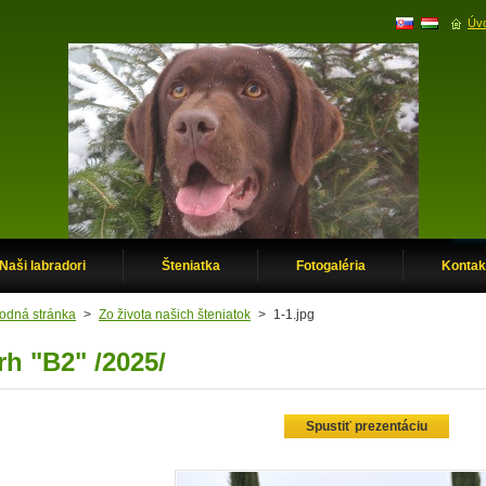
Úvo
Naši labradori
Šteniatka
Fotogaléria
Kontak
odná stránka
>
Zo života našich šteniatok
>
1-1.jpg
rh "B2" /2025/
Spustiť prezentáciu