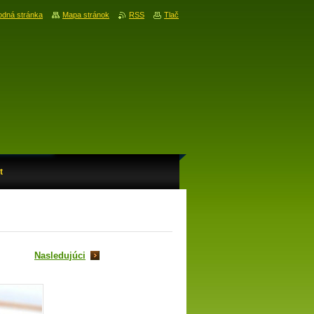
dná stránka
Mapa stránok
RSS
Tlač
t
Nasledujúci