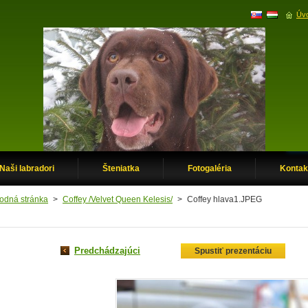
Úvo
Naši labradori
Šteniatka
Fotogaléria
Kontak
odná stránka
>
Coffey /Velvet Queen Kelesis/
>
Coffey hlava1.JPEG
Predchádzajúci
Spustiť prezentáciu