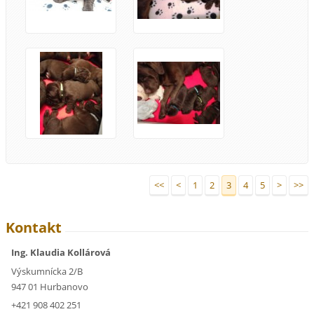
<<
<
1
2
3
4
5
>
>>
Kontakt
Ing. Klaudia Kollárová
Výskumnícka 2/B
947 01 Hurbanovo
+421 908 402 251