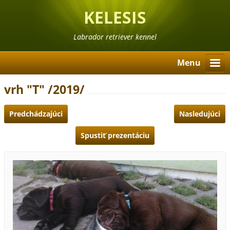
KELESIS
Labrador retriever kennel
Menu
vrh "T" /2019/
Predchádzajúci
Nasledujúci
Spustiť prezentáciu