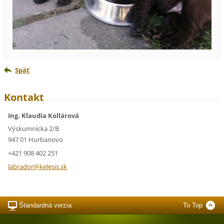
Späť
Kontakt
Ing. Klaudia Kollárová
Výskumnícka 2/B
947 01 Hurbanovo
+421 908 402 251
labrador
@kelesis
.sk
Štandardná verzia
To Top