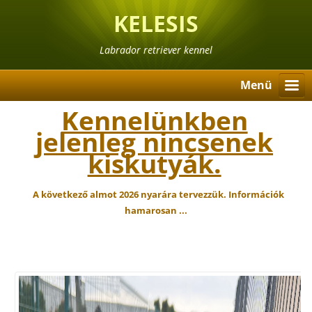
KELESIS
Labrador retriever kennel
Menü
Kennelünkben
jelenleg nincsenek
kiskutyák.
A következő almot 2026 nyarára tervezzük. Információk
hamarosan ...