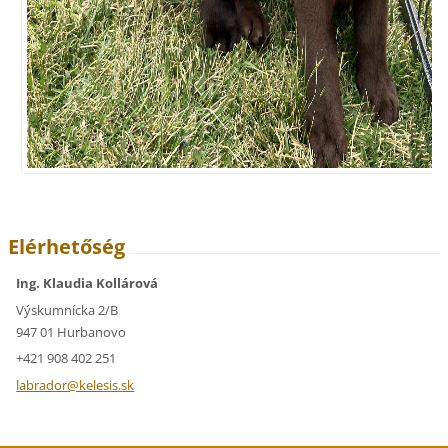
Elérhetőség
Ing. Klaudia Kollárová
Výskumnícka 2/B
947 01 Hurbanovo
+421 908 402 251
labrador
@kelesis
.sk