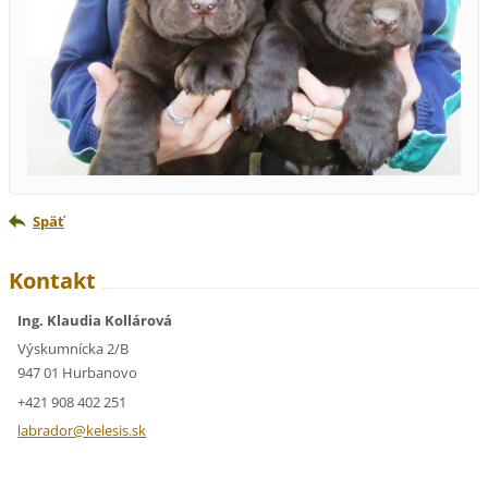
Späť
Kontakt
Ing. Klaudia Kollárová
Výskumnícka 2/B
947 01 Hurbanovo
+421 908 402 251
labrador
@kelesis
.sk