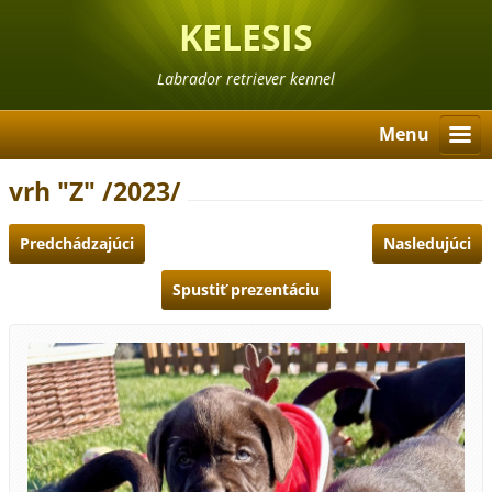
KELESIS
Labrador retriever kennel
Menu
vrh "Z" /2023/
Predchádzajúci
Nasledujúci
Spustiť prezentáciu