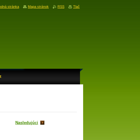
dná stránka
Mapa stránok
RSS
Tlač
t
Nasledujúci