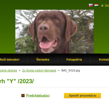
Úvo
Naši labradori
Šteniatka
Fotogaléria
Kontak
odná stránka
>
Zo života našich šteniatok
>
IMG_5416.jpg
rh "Y" /2023/
Predchádzajúci
Spustiť prezentáciu