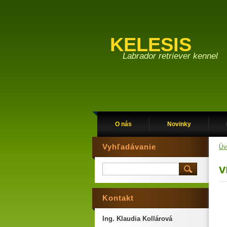
KELESIS
Labrador retriever kennel
O nás
Novinky
Vyhľadávanie
Úv
v
Kontakt
Ing. Klaudia Kollárová