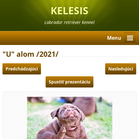
KELESIS
Labrador retriever kennel
Menu
"U" alom /2021/
Predchádzajúci
Nasledujúci
Spustiť prezentáciu