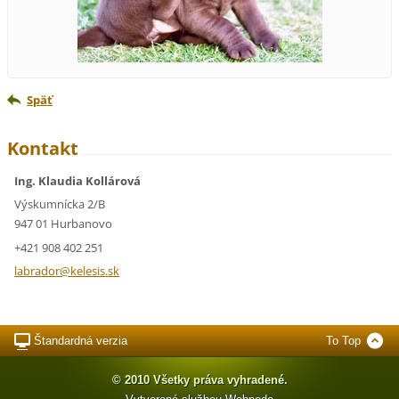
Späť
Kontakt
Ing. Klaudia Kollárová
Výskumnícka 2/B
947 01 Hurbanovo
+421 908 402 251
labrador
@kelesis
.sk
Štandardná verzia
To Top
© 2010 Všetky práva vyhradené.