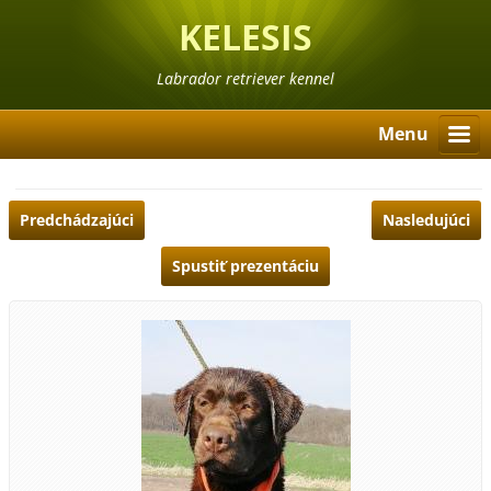
KELESIS
Labrador retriever kennel
Menu
Predchádzajúci
Nasledujúci
Spustiť prezentáciu