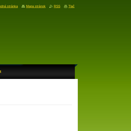
dná stránka
Mapa stránok
RSS
Tlač
t