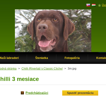
Úvo
Naši labradori
Šteniatka
Fotogaléria
Kontak
odná stránka
>
Chilli /Riverlab´s Classic Cliche/
>
3m.jpg
hilli 3 mesiace
Predchádzajúci
Spustiť prezentáciu