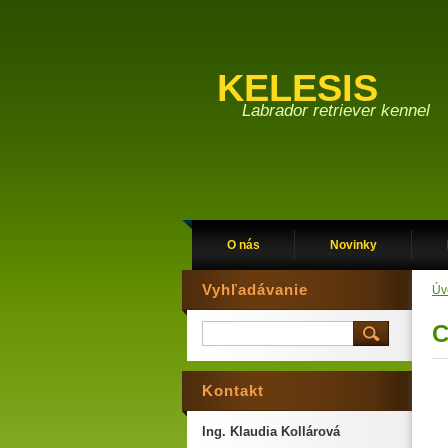
KELESIS
Labrador retriever kennel
O nás
Novinky
Vyhľadávanie
Úv
C
Kontakt
Ing. Klaudia Kollárová